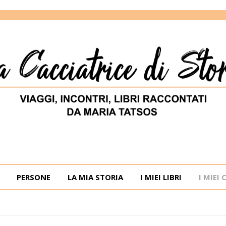
ORIE
RIA TATSOS
PERSONE
LA MIA STORIA
I MIEI LIBRI
I MIEI 