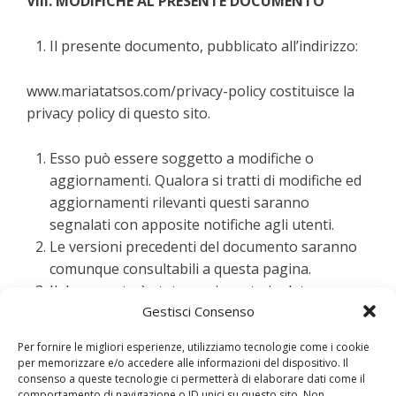
VIII. MODIFICHE AL PRESENTE DOCUMENTO
Il presente documento, pubblicato all’indirizzo:
www.mariatatsos.com/privacy-policy costituisce la
privacy policy di questo sito.
Esso può essere soggetto a modifiche o
aggiornamenti. Qualora si tratti di modifiche ed
aggiornamenti rilevanti questi saranno
segnalati con apposite notifiche agli utenti.
Le versioni precedenti del documento saranno
comunque consultabili a questa pagina.
Il documento è stato aggiornato in data
Gestisci Consenso
22/05/2018 per essere conforme alle
disposizioni normative in materia, ed in
Per fornire le migliori esperienze, utilizziamo tecnologie come i cookie
particolare in conformità al Regolamento UE
per memorizzare e/o accedere alle informazioni del dispositivo. Il
2016/679.
consenso a queste tecnologie ci permetterà di elaborare dati come il
comportamento di navigazione o ID unici su questo sito. Non