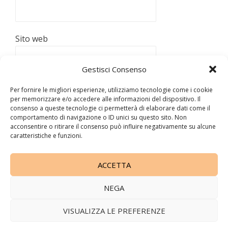
Sito web
Gestisci Consenso
Per fornire le migliori esperienze, utilizziamo tecnologie come i cookie
per memorizzare e/o accedere alle informazioni del dispositivo. Il
consenso a queste tecnologie ci permetterà di elaborare dati come il
comportamento di navigazione o ID unici su questo sito. Non
acconsentire o ritirare il consenso può influire negativamente su alcune
Questo sito utilizza Akismet per ridurre lo spam.
Scopri
caratteristiche e funzioni.
come vengono elaborati i dati derivati dai commenti
.
ACCETTA
La cacciatrice di storie
NEGA
Copyright 2010 -
2026 All Rights Reserved © - P.IVA
11157710960
VISUALIZZA LE PREFERENZE
Disclaimer
|
Privacy Policy
Cookies Policy