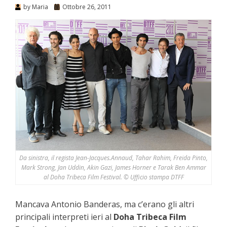
by
Maria
Ottobre 26, 2011
Da sinistra, il regista Jean-Jacques.Annaud, Tahar Rahim, Freida Pinto,
Mark Strong, Jan Uddin, Akin Gazi, James Horner e Tarak Ben Ammar
al Doha Tribeca Film Festival. © Ufficio stampa DTFF
Mancava Antonio Banderas, ma c’erano gli altri
principali interpreti ieri al
Doha Tribeca Film