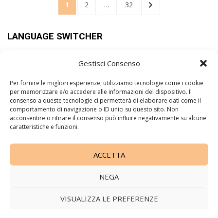
1
2
…
32
LANGUAGE SWITCHER
Gestisci Consenso
PAGINE
Per fornire le migliori esperienze, utilizziamo tecnologie come i cookie
per memorizzare e/o accedere alle informazioni del dispositivo. Il
BOOKS
CONTATTI
Cookie Policy
Disclaimer
EVENTS
consenso a queste tecnologie ci permetterà di elaborare dati come il
comportamento di navigazione o ID unici su questo sito. Non
HOMEPAGE
I MIEI LIBRI
I MIEI LIBRI
INTERVIEWS
acconsentire o ritirare il consenso può influire negativamente su alcune
MOVIES
PERSONE
PLACES
Privacy Policy
STORIES
CHI
caratteristiche e funzioni.
SONO
I miei libri
I MIEI CORSI
Contattami
ACCETTA
La cacciatrice di storie
NEGA
Copyright 2010 -
2026 All Rights Reserved © - P.IVA
11157710960
VISUALIZZA LE PREFERENZE
Disclaimer
|
Privacy Policy
Cookies Policy