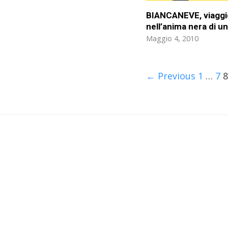
BIANCANEVE, viaggi
nell’anima nera di u
Maggio 4, 2010
← Previous
1
…
7
8