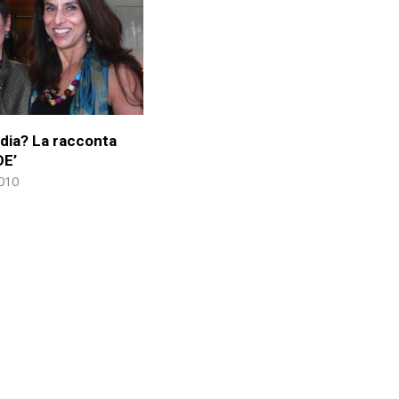
ndia? La racconta
E’
010