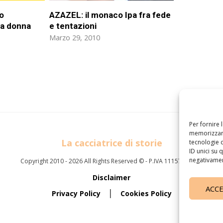
o
AZAZEL: il monaco Ipa fra fede
na donna
e tentazioni
Marzo 29, 2010
Per fornire 
memorizzare
La cacciatrice di storie
tecnologie 
ID unici su 
negativament
Copyright 2010 -
2026 All Rights Reserved © - P.IVA 11157710960
Disclaimer
ACC
|
Privacy Policy
Cookies Policy