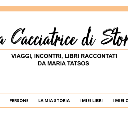
ORIE
RIA TATSOS
PERSONE
LA MIA STORIA
I MIEI LIBRI
I MIEI 