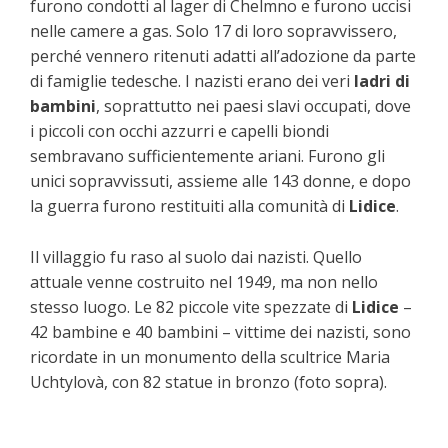
furono condotti al lager di Chelmno e furono uccisi
nelle camere a gas. Solo 17 di loro sopravvissero,
perché vennero ritenuti adatti all’adozione da parte
di famiglie tedesche. I nazisti erano dei veri
ladri di
bambini
, soprattutto nei paesi slavi occupati, dove
i piccoli con occhi azzurri e capelli biondi
sembravano sufficientemente ariani. Furono gli
unici sopravvissuti, assieme alle 143 donne, e dopo
la guerra furono restituiti alla comunità di
Lidice
.
Il villaggio fu raso al suolo dai nazisti. Quello
attuale venne costruito nel 1949, ma non nello
stesso luogo. Le 82 piccole vite spezzate di
Lidice
–
42 bambine e 40 bambini – vittime dei nazisti, sono
ricordate in un monumento della scultrice Maria
Uchtylovà, con 82 statue in bronzo (foto sopra).