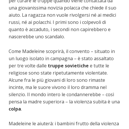
per curare le truppe quando viene contattata da
una giovanissima novizia polacca che chiede il suo
aiuto. La ragazza non vuole rivolgersi né ai medici
russi, né ai polacchi. I primi sono i colpevoli di
quanto è accaduto, i secondi non capirebbero e
nascerebbe uno scandalo.
Come Madeleine scoprirà, il convento – situato in
un luogo isolato in campagna – è stato assaltato
per tre volte dalle
truppe sovietiche
e tutte le
religiose sono state ripetutamente violentate.
Alcune fra le più giovani di loro sono rimaste
incinte, ma le suore vivono il loro dramma nel
silenzio. Il mondo intero le condannerebbe – così
pensa la madre superiora – la violenza subita è una
colpa
.
Madeleine le aiuterà: i bambini frutto della violenza