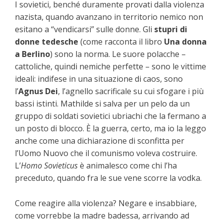
I sovietici, benché duramente provati dalla violenza
nazista, quando avanzano in territorio nemico non
esitano a “vendicarsi” sulle donne. Gli
stupri di
donne tedesche
(come racconta il libro
Una donna
a Berlino
) sono la norma. Le suore polacche –
cattoliche, quindi nemiche perfette – sono le vittime
ideali: indifese in una situazione di caos, sono
l’
Agnus Dei
, l’agnello sacrificale su cui sfogare i più
bassi istinti. Mathilde si salva per un pelo da un
gruppo di soldati sovietici ubriachi che la fermano a
un posto di blocco. È la guerra, certo, ma io la leggo
anche come una dichiarazione di sconfitta per
l’Uomo Nuovo che il comunismo voleva costruire.
L’
Homo Sovieticus
è animalesco come chi l’ha
preceduto, quando fra le sue vene scorre la vodka.
Come reagire alla violenza? Negare e insabbiare,
come vorrebbe la madre badessa, arrivando ad