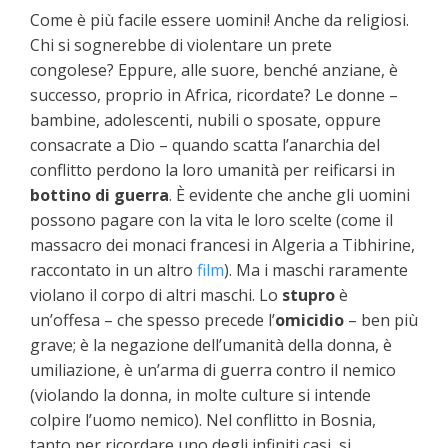
Come è più facile essere uomini! Anche da religiosi.
Chi si sognerebbe di violentare un prete
congolese? Eppure, alle suore, benché anziane, è
successo, proprio in Africa, ricordate? Le donne –
bambine, adolescenti, nubili o sposate, oppure
consacrate a Dio – quando scatta l’anarchia del
conflitto perdono la loro umanità per reificarsi in
bottino di guerra
. È evidente che anche gli uomini
possono pagare con la vita le loro scelte (come il
massacro dei monaci francesi in Algeria a Tibhirine,
raccontato in un altro
film
). Ma i maschi raramente
violano il corpo di altri maschi. Lo
stupro
è
un’offesa – che spesso precede l’
omicidio
– ben più
grave; è la negazione dell’umanità della donna, è
umiliazione, è un’arma di guerra contro il nemico
(violando la donna, in molte culture si intende
colpire l’uomo nemico). Nel conflitto in Bosnia,
tanto per ricordare uno degli infiniti casi, si