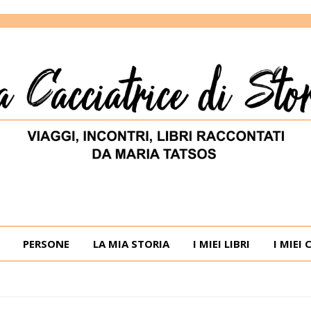
ORIE
RIA TATSOS
PERSONE
LA MIA STORIA
I MIEI LIBRI
I MIEI 