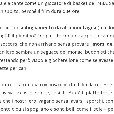
 e aitante come un giocatore di basket dell’NBA. S
 subito, perché il film dura due ore.
derano un
abbigliamento da alta montagna
(ma dove
ng? E il piumino? Era partito con un cappotto camm
i soccorsi che non arrivano senza provare i
morsi de
con loro sembra un seguace dei monaci buddhisti che
 restando però vispo e giocherellone come se avess
ette per cani.
nture, tra cui una rovinosa caduta di lui da cui esce
o aveva le costole rotte, così dice!), c’è il piatto forte:
che i nostri eroi vagano senza lavarsi, sporchi, cong
to clou si spogliano e sono belli come il sole – pel