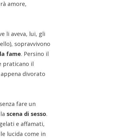
arà amore,
 li aveva, lui, gli
ello), sopravvivono
lla fame
. Persino il
 praticano il
e appena divorato
 senza fare un
 la
scena di sesso
.
elati e affamati,
le lucida come in