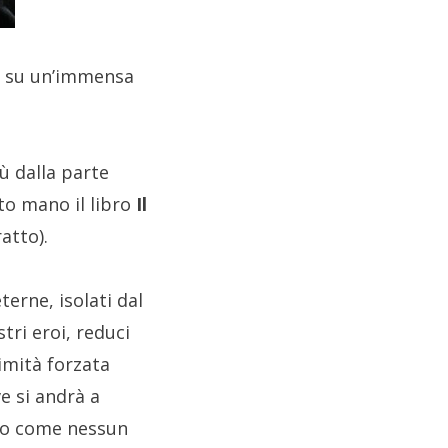
ta su un’immensa
ù dalla parte
to mano il libro
Il
ratto).
terne, isolati dal
stri eroi, reduci
imità forzata
ve si andrà a
llo come nessun