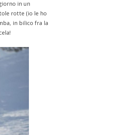
giorno in un
ole rotte (io le ho
a, in bilico fra la
cela!