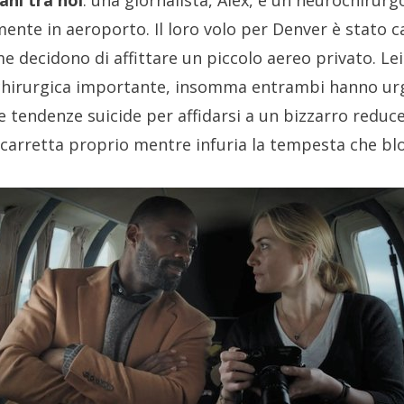
ani tra noi
: una giornalista, Alex, e un neurochirurgo
nte in aeroporto. Il loro volo per Denver è stato ca
 decidono di affittare un piccolo aereo privato. Lei 
chirurgica importante, insomma entrambi hanno urg
e tendenze suicide per affidarsi a un bizzarro reduc
carretta proprio mentre infuria la tempesta che blocc