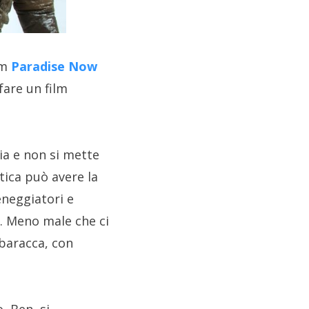
lm
Paradise Now
 fare un film
hia e non si mette
ica può avere la
eneggiatori e
e. Meno male che ci
a baracca, con