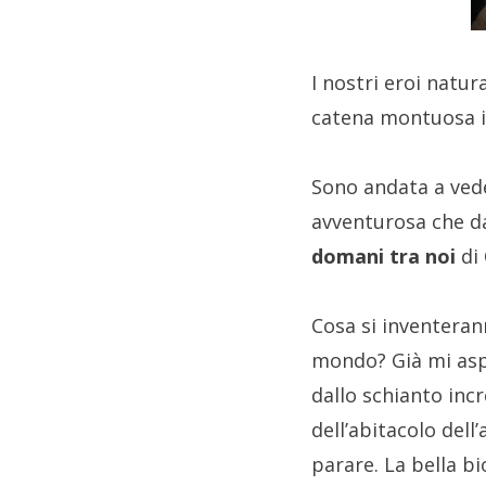
I nostri eroi natu
catena montuosa i
Sono andata a veder
avventurosa che da
domani tra noi
di 
Cosa si inventerann
mondo? Già mi asp
dallo schianto inc
dell’abitacolo dell
parare. La bella b