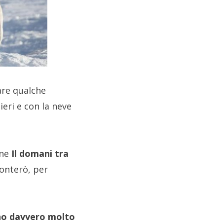
re qualche
ieri e con la neve
 ne
Il domani tra
conterò, per
no davvero molto