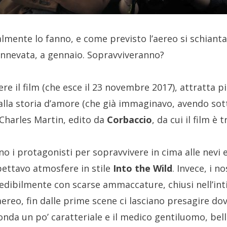
ralmente lo fanno, e come previsto l’aereo si schian
nnevata, a gennaio. Sopravviveranno?
e il film (che esce il 23 novembre 2017), attratta pi
lla storia d’amore (che già immaginavo, avendo sot
Charles Martin, edito da
Corbaccio
, da cui il film è t
o i protagonisti per sopravvivere in cima alle nevi e
ettavo atmosfere in stile
Into the Wild
. Invece, i no
redibilmente con scarse ammaccature, chiusi nell’int
’aereo, fin dalle prime scene ci lasciano presagire do
ionda un po’ caratteriale e il medico gentiluomo, be