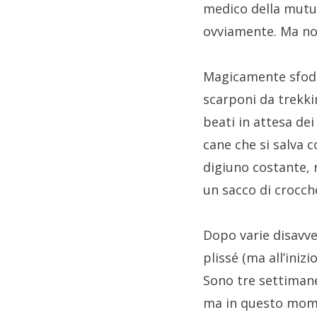
medico della mutua
ovviamente. Ma non
Magicamente sfo
scarponi da trekki
beati in attesa de
cane che si salva 
digiuno costante,
un sacco di crocch
Dopo varie disavve
plissé (ma all’inizi
Sono tre settimane 
ma in questo momen