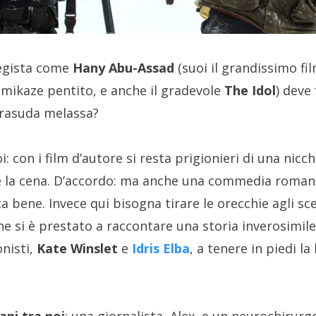
egista come
Hany Abu-Assad
(suoi il grandissimo fi
amikaze pentito, e anche il gradevole
The Idol
) deve
rasuda melassa?
i: con i film d’autore si resta prigionieri di una nicc
e la cena. D’accordo: ma anche una commedia romant
ta bene. Invece qui bisogna tirare le orecchie agli sc
che si è prestato a raccontare una storia inverosimil
nisti,
Kate Winslet
e
Idris Elba
, a tenere in piedi l