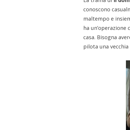
La trama di
Il dom
conoscono casualme
maltempo e insieme
ha un’operazione 
casa. Bisogna aver
pilota una vecchia 