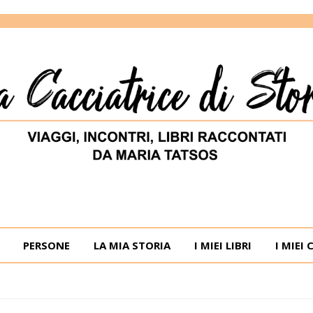
ORIE
RIA TATSOS
PERSONE
LA MIA STORIA
I MIEI LIBRI
I MIEI 