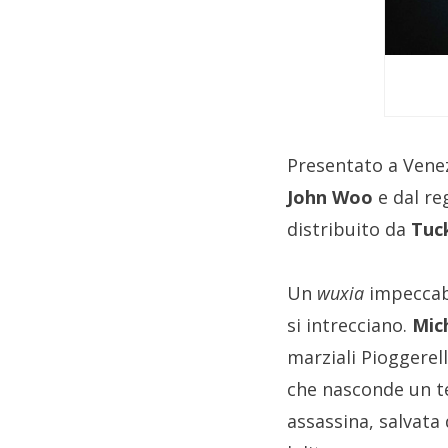
Presentato a Venez
John Woo
e dal re
distribuito da
Tuc
Un
wuxia
impeccabi
si intrecciano.
Mic
marziali Pioggerel
che nasconde un te
assassina, salvata 