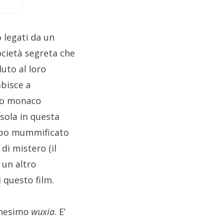
o legati da un
ocietà segreta che
luto al loro
mbisce a
nto monaco
sola in questa
orpo mummificato
di mistero (il
 un altro
 questo film.
nnesimo
wuxia
. E’