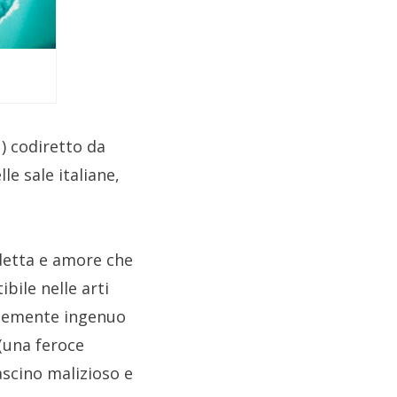
) codiretto da
le sale italiane,
ndetta e amore che
bile nelle arti
ntemente ingenuo
(una feroce
ascino malizioso e