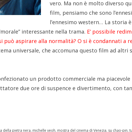
vero. Ma non è molto diverso qua
film, pensiamo che sono l’ennesi
l’ennesimo western… La storia 
“morale” interessante nella trama.
E’ possibile redi
 si può aspirare alla normalità? O si è condannati a 
tema universale, che accomuna questo film ad altri su
nfezionato un prodotto commerciale ma piacevole 
ettatore due ore di suspence e divertimento, con tant
a della pietra nera
,
michelle yeoh
,
mostra del cinema di Venezia
,
su chao-pin
,
t