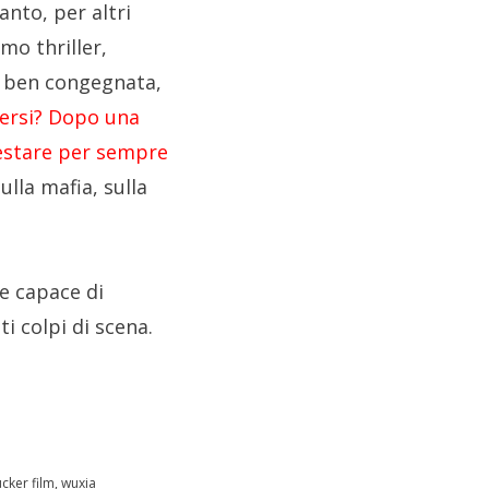
nto, per altri
mo thriller,
è ben congegnata,
mersi? Dopo una
restare per sempre
lla mafia, sulla
e capace di
i colpi di scena.
ucker film
,
wuxia