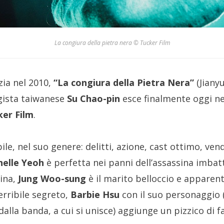
La congiura della pietra nera © Tucker Film
ia nel 2010,
“La congiura della Pietra Nera”
(Jianyu
gista taiwanese
Su Chao-pin
esce finalmente oggi nel
ker Film
.
le, nel suo genere: delitti, azione, cast ottimo, ve
helle Yeoh
è perfetta nei panni dell’assassina imbatti
lina,
Jung Woo-sung
è il marito belloccio e appare
rribile segreto,
Barbie Hsu
con il suo personaggio 
dalla banda, a cui si unisce) aggiunge un pizzico di f