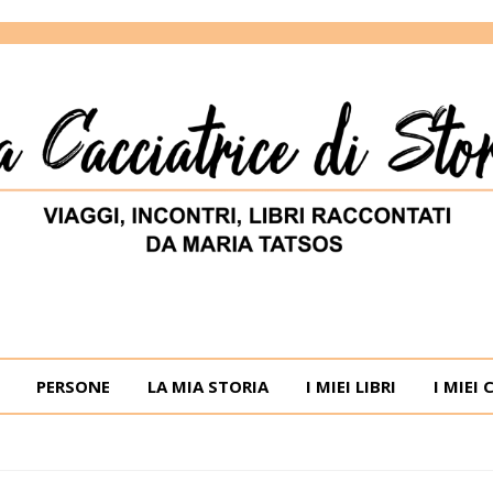
ORIE
RIA TATSOS
PERSONE
LA MIA STORIA
I MIEI LIBRI
I MIEI 