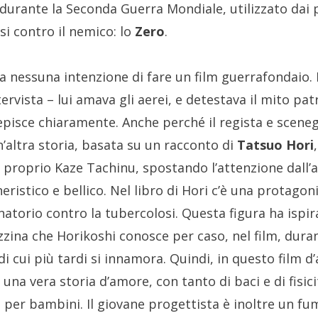
urante la Seconda Guerra Mondiale, utilizzato dai 
si contro il nemico: lo
Zero
.
 nessuna intenzione di fare un film guerrafondaio
tervista – lui amava gli aerei, e detestava il mito pat
rcepisce chiaramente. Anche perché il regista e scene
n’altra storia, basata su un racconto di
Tatsuo Hori
o proprio Kaze Tachinu, spostando l’attenzione dall’
istico e bellico. Nel libro di Hori c’è una protagon
atorio contro la tubercolosi. Questa figura ha ispir
zzina che Horikoshi conosce per caso, nel film, dura
di cui più tardi si innamora. Quindi, in questo film d
una vera storia d’amore, con tanto di baci e di fisic
 per bambini. Il giovane progettista è inoltre un fum