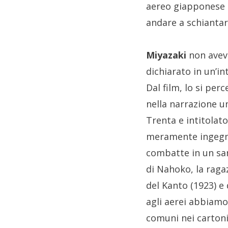
aereo giapponese d
andare a schiantar
Miyazaki
non aveva
dichiarato in un’in
Dal film, lo si pe
nella narrazione u
Trenta e intitolat
meramente ingegner
combatte in un san
di Nahoko, la raga
del Kanto (1923) e 
agli aerei abbiamo 
comuni nei cartoni