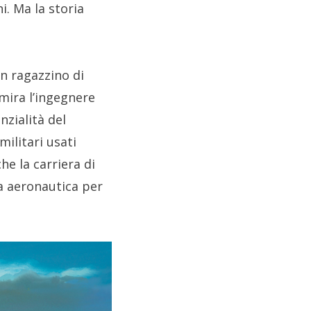
i. Ma la storia
un ragazzino di
mmira l’ingegnere
enzialità del
ilitari usati
e la carriera di
ia aeronautica per