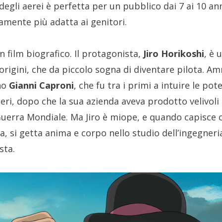
 degli aerei è perfetta per un pubblico dai 7 ai 10 ann
amente più adatta ai genitori.
n film biografico. Il protagonista,
Jiro Horikoshi
, è 
 origini, che da piccolo sogna di diventare pilota. A
ano
Gianni Caproni
, che fu tra i primi a intuire le pot
ri, dopo che la sua azienda aveva prodotto velivoli m
uerra Mondiale. Ma Jiro è miope, e quando capisce ch
sa, si getta anima e corpo nello studio dell’ingegner
sta.