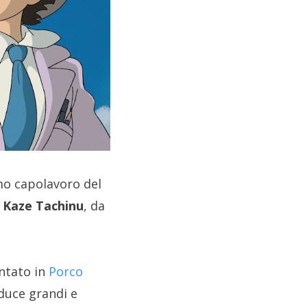
mo capolavoro del
:
Kaze Tachinu
, da
ontato in
Porco
educe grandi e