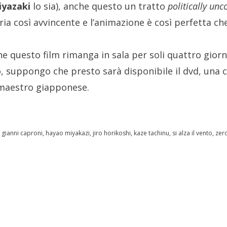
iyazaki
lo sia), anche questo un tratto
politically unc
ria così avvincente e l’animazione è così perfetta ch
e questo film rimanga in sala per soli quattro giorn
, suppongo che presto sarà disponibile il dvd, una c
l maestro giapponese.
d
gianni caproni
,
hayao miyakazi
,
jiro horikoshi
,
kaze tachinu
,
si alza il vento
,
zer