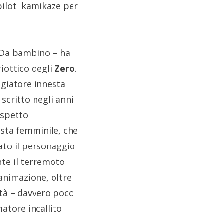
piloti kamikaze per
. Da bambino – ha
riottico degli
Zero
.
ggiatore innesta
, scritto negli anni
aspetto
ista femminile, che
ato il personaggio
nte il terremoto
’animazione, oltre
ità – davvero poco
atore incallito