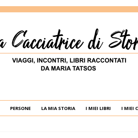
ORIE
RIA TATSOS
PERSONE
LA MIA STORIA
I MIEI LIBRI
I MIEI 