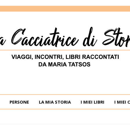
ORIE
RIA TATSOS
PERSONE
LA MIA STORIA
I MIEI LIBRI
I MIEI 