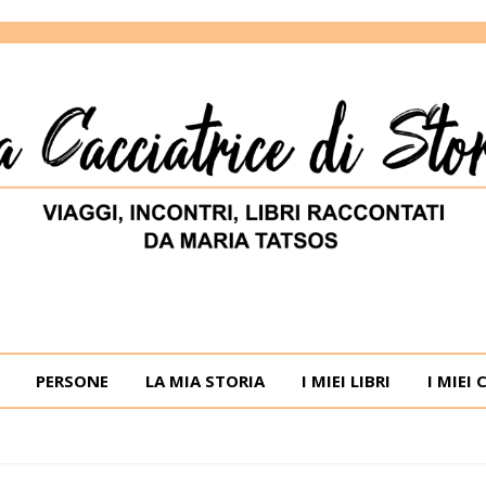
ORIE
RIA TATSOS
PERSONE
LA MIA STORIA
I MIEI LIBRI
I MIEI 