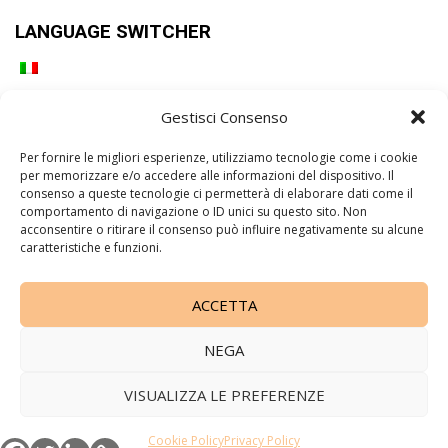
LANGUAGE SWITCHER
Gestisci Consenso
PAGINE
Per fornire le migliori esperienze, utilizziamo tecnologie come i cookie
BOOKS
CONTATTI
Cookie Policy
Disclaimer
EVENTS
per memorizzare e/o accedere alle informazioni del dispositivo. Il
HOMEPAGE
I MIEI LIBRI
I MIEI LIBRI
INTERVIEWS
consenso a queste tecnologie ci permetterà di elaborare dati come il
MOVIES
PERSONE
PLACES
Privacy Policy
STORIES
CHI
comportamento di navigazione o ID unici su questo sito. Non
acconsentire o ritirare il consenso può influire negativamente su alcune
SONO
I miei libri
I MIEI CORSI
Contattami
caratteristiche e funzioni.
La cacciatrice di storie
ACCETTA
Copyright 2010 -
2026 All Rights Reserved © - P.IVA
11157710960
NEGA
Disclaimer
|
Privacy Policy
Cookies Policy
VISUALIZZA LE PREFERENZE
Cookie Policy
Privacy Policy