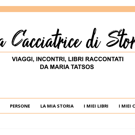
ORIE
RIA TATSOS
PERSONE
LA MIA STORIA
I MIEI LIBRI
I MIEI 