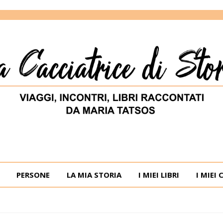
ORIE
RIA TATSOS
PERSONE
LA MIA STORIA
I MIEI LIBRI
I MIEI 