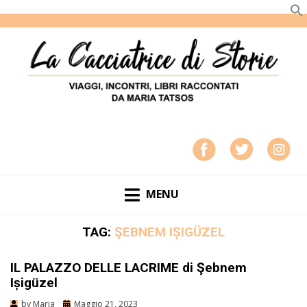
LA CACCIATRICE DI STORIE
VIAGGI, INCONTRI, LIBRI RACCONTATI DA MARIA
TATSOS
MENU
TAG:
ŞEBNEM IȘIGÜZEL
IL PALAZZO DELLE LACRIME di Şebnem
Ișigüzel
by
Maria
Maggio 21, 2023