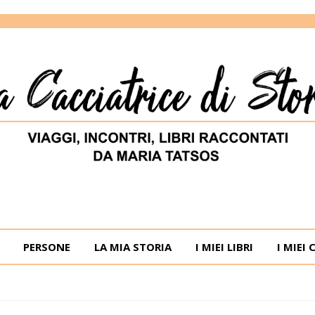
ORIE
RIA TATSOS
PERSONE
LA MIA STORIA
I MIEI LIBRI
I MIEI 