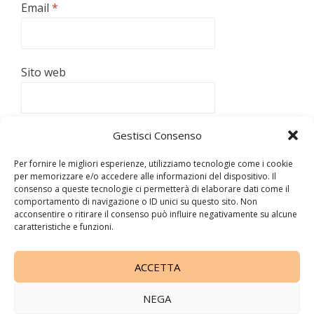
Email
*
Sito web
Gestisci Consenso
Per fornire le migliori esperienze, utilizziamo tecnologie come i cookie
per memorizzare e/o accedere alle informazioni del dispositivo. Il
consenso a queste tecnologie ci permetterà di elaborare dati come il
Questo sito utilizza Akismet per ridurre lo spam.
Scopri
comportamento di navigazione o ID unici su questo sito. Non
come vengono elaborati i dati derivati dai commenti
.
acconsentire o ritirare il consenso può influire negativamente su alcune
caratteristiche e funzioni.
La cacciatrice di storie
ACCETTA
Copyright 2010 -
2026 All Rights Reserved © - P.IVA
11157710960
NEGA
Disclaimer