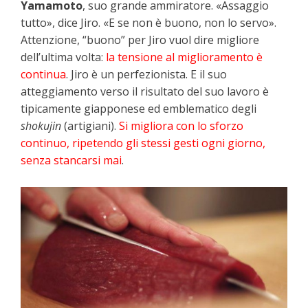
Yamamoto
, suo grande ammiratore. «Assaggio
tutto», dice Jiro. «E se non è buono, non lo servo».
Attenzione, “buono” per Jiro vuol dire migliore
dell’ultima volta:
la tensione al miglioramento è
continua
. Jiro è un perfezionista. E il suo
atteggiamento verso il risultato del suo lavoro è
tipicamente giapponese ed emblematico degli
shokujin
(artigiani).
Si migliora con lo sforzo
continuo, ripetendo gli stessi gesti ogni giorno,
senza stancarsi mai
.