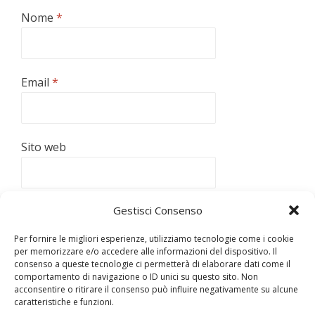
Nome
*
Email
*
Sito web
Gestisci Consenso
Per fornire le migliori esperienze, utilizziamo tecnologie come i cookie
per memorizzare e/o accedere alle informazioni del dispositivo. Il
consenso a queste tecnologie ci permetterà di elaborare dati come il
Questo sito utilizza Akismet per ridurre lo spam.
Scopri
comportamento di navigazione o ID unici su questo sito. Non
come vengono elaborati i dati derivati dai commenti
.
acconsentire o ritirare il consenso può influire negativamente su alcune
caratteristiche e funzioni.