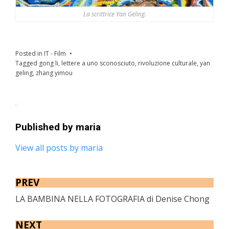
La scrittrice Yan Geling.
Posted in
IT - Film
Tagged
gong li
,
lettere a uno sconosciuto
,
rivoluzione culturale
,
yan
geling
,
zhang yimou
Published by
maria
View all posts by maria
PREV
LA BAMBINA NELLA FOTOGRAFIA di Denise Chong
NEXT