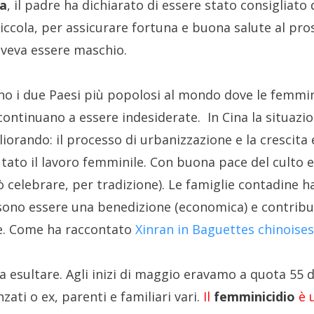
a
, il padre ha dichiarato di essere stato consigliato
 piccola, per assicurare fortuna e buona salute al pr
veva essere maschio.
sono i due Paesi più popolosi al mondo dove le femm
ontinuano a essere indesiderate. In Cina la situazio
orando: il processo di urbanizzazione e la crescit
ato il lavoro femminile. Con buona pace del culto e
ò celebrare, per tradizione). Le famiglie contadine 
ssono essere una benedizione (economica) e contribu
re. Come ha raccontato
Xinran in Baguettes chinoise
 da esultare. Agli inizi di maggio eravamo a quota 55 
nzati o ex, parenti e familiari vari.
Il
femminicidio
è u