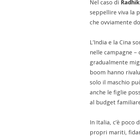
Nel caso di
Radhik
seppellire viva la
che ovviamente do
L’India e la Cina 
nelle campagne – c
gradualmente migli
boom hanno rivalut
solo il maschio pu
anche le figlie po
al budget familia
In Italia, c’è poco
propri mariti, fida