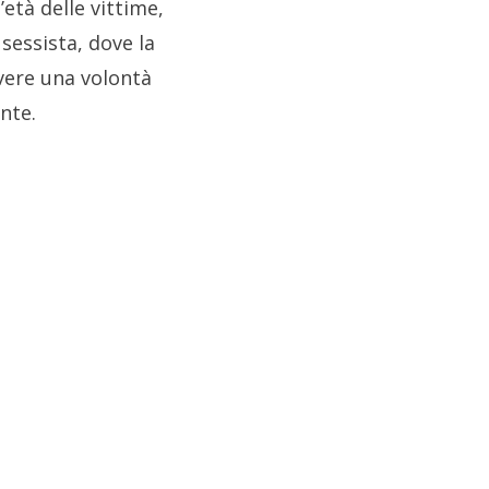
l’età delle vittime,
sessista, dove la
vere una volontà
nte.