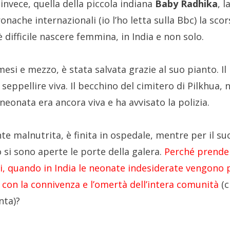
invece, quella della piccola indiana
Baby Radhika
, l
onache internazionali (io l’ho letta sulla Bbc) la sco
 difficile nascere femmina, in India e non solo.
mesi e mezzo, è stata salvata grazie al suo pianto. Il 
o seppellire viva. Il becchino del cimitero di Pilkhua, 
 neonata era ancora viva e ha avvisato la polizia.
te malnutrita, è finita in ospedale, mentre per il su
si sono aperte le porte della galera.
Perché prender
i, quando in India le neonate indesiderate vengon
, con la connivenza e l’omertà dell’intera comunità
(c
nta)?