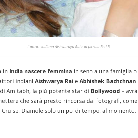
L’attrice indiana Aishwaraya Rai e la piccola Beti B.
a in
India nascere femmina
in seno a una famiglia o 
 attori indiani
Aishwarya Rai
e
Abhishek Bachchnan
o di Amitabh, la più potente star di
Bollywood
– avrà
tere che sarà presto rincorsa dai fotografi, come la
Cruise. Diamole solo un po’ di tempo: al momento,