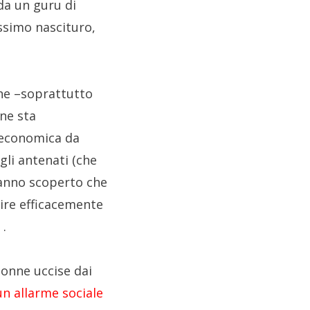
 da un guru di
ossimo nascituro,
ine –soprattutto
ne sta
a economica da
gli antenati (che
hanno scoperto che
ire efficacemente
s
.
donne uccise dai
n allarme sociale