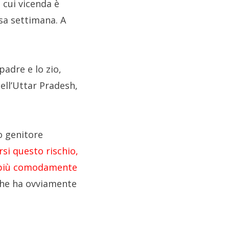
a cui vicenda è
rsa settimana. A
padre e lo zio,
nell’Uttar Pradesh,
o genitore
si questo rischio,
o più comodamente
he ha ovviamente