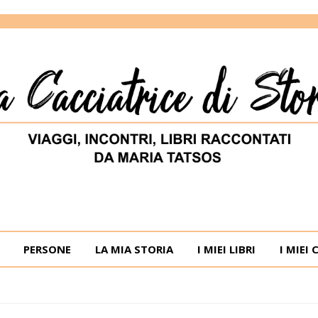
ORIE
RIA TATSOS
PERSONE
LA MIA STORIA
I MIEI LIBRI
I MIEI 