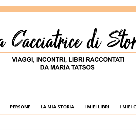
ORIE
RIA TATSOS
PERSONE
LA MIA STORIA
I MIEI LIBRI
I MIEI 