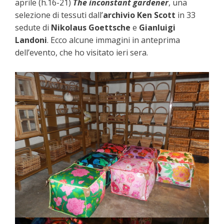
aprile (h.16-21)
The inconstant gardener
, una
selezione di tessuti dall’
archivio Ken Scott
in 33
sedute di
Nikolaus Goettsche
e
Gianluigi
Landoni
. Ecco alcune immagini in anteprima
dell’evento, che ho visitato ieri sera.