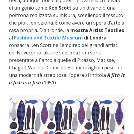
Bella, dunque, l’idea di poter ritrovare la creatività
di un genio come
Ken Scott
su un divano o una
poltrona realizzata su misura, scegliendo il tessuto
che più ci emoziona. È come avere un’opera d’arte a
casa propria. D’altronde, la
mostra Artist Textiles
al
Fashion and Textile Museum
di Londra
consacra Ken Scott nell’empireo dei grandi artisti
del Novecento: alcune sue creazioni sono
presentate a fianco a quelle di Picasso, Matisse,
Chagall, Warhol. Come questi meravigliosi pesci, di
una modernità strepitosa: l’opera si intitola
A fish is
a fish is a fish
(1951).