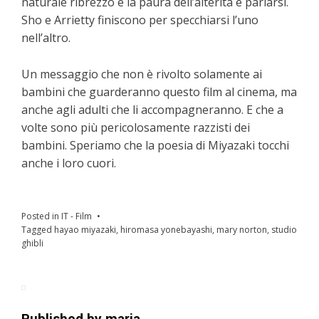
naturale ribrezzo e la paura dell’alterità e parlarsi.
Sho e Arrietty finiscono per specchiarsi l’uno
nell’altro.
Un messaggio che non è rivolto solamente ai
bambini che guarderanno questo film al cinema, ma
anche agli adulti che li accompagneranno. E che a
volte sono più pericolosamente razzisti dei
bambini. Speriamo che la poesia di Miyazaki tocchi
anche i loro cuori.
Posted in
IT - Film
Tagged
hayao miyazaki
,
hiromasa yonebayashi
,
mary norton
,
studio
ghibli
Published by
maria