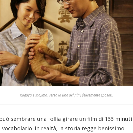
Kaguya e Majime, verso la fine del film, felicemente sposati.
ò sembrare una follia girare un film di 133 minuti 
 vocabolario. In realtà, la storia regge benissimo,