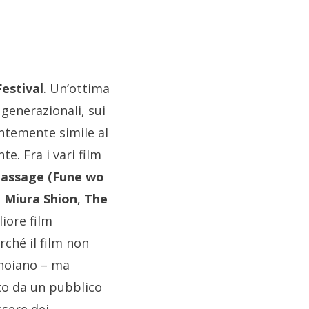
Festival
. Un’ottima
 generazionali, sui
entemente simile al
. Fra i vari film
Passage (Fune wo
i
Miura Shion
,
The
iore film
ché il film non
nnoiano – ma
to da un pubblico