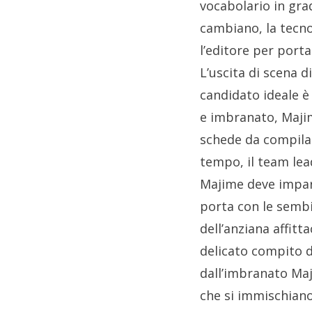
vocabolario in grad
cambiano, la tecno
l’editore per porta
L’uscita di scena d
candidato ideale è
e imbranato, Majim
schede da compilar
tempo, il team lea
Majime deve impara
porta con le semb
dell’anziana affit
delicato compito d
dall’imbranato Maji
che si immischiano 