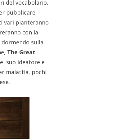
ri del vocabolario,
per pubblicare
ti vari pianteranno
oreranno con la
, dormendo sulla
ne,
The Great
del suo ideatore e
r malattia, pochi
ese.