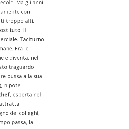
ecolo. Ma gli anni
uramente con
ti troppo alti.
stituto. Il
erciale. Taciturno
mane. Fra le
e e diventa, nel
esto traguardo
re bussa alla sua
), nipote
chef
, esperta nel
attratta
gno dei colleghi,
empo passa, la