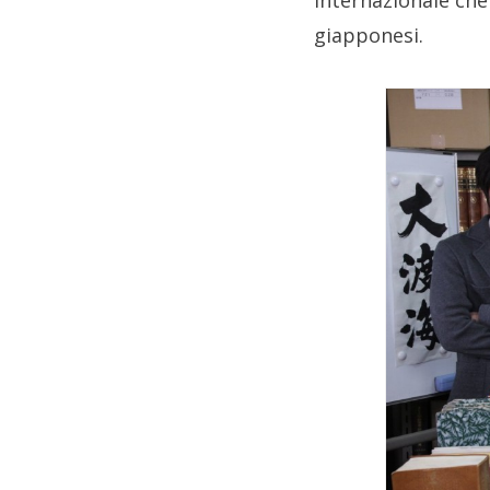
internazionale che
giapponesi.