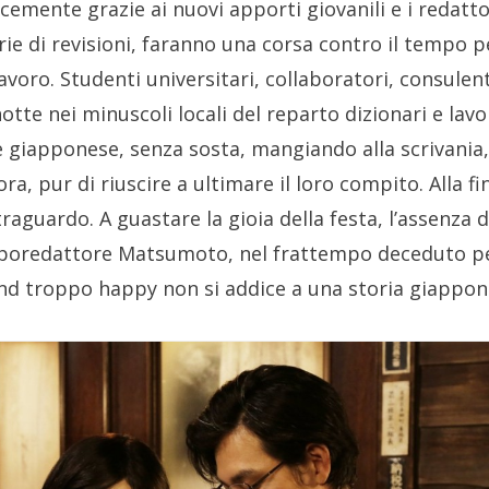
cemente grazie ai nuovi apporti giovanili e i redatto
ie di revisioni, faranno una corsa contro il tempo 
lavoro. Studenti universitari, collaboratori, consulen
otte nei minuscoli locali del reparto dizionari e lav
 giapponese, senza sosta, mangiando alla scrivania
ra, pur di riuscire a ultimare il loro compito. Alla fi
traguardo. A guastare la gioia della festa, l’assenza 
caporedattore Matsumoto, nel frattempo deceduto pe
nd troppo happy non si addice a una storia giappon