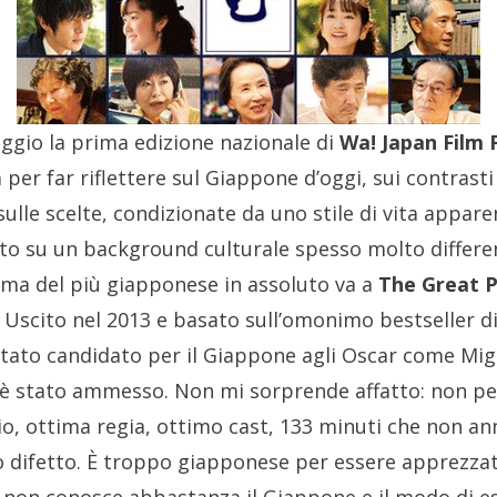
maggio la prima edizione nazionale di
Wa! Japan Film 
 per far riflettere sul Giappone d’oggi, sui contrasti
lle scelte, condizionate da uno stile di vita appar
o su un background culturale spesso molto differente
alma del più giapponese in assoluto va a
The Great 
. Uscito nel 2013 e basato sull’omonimo bestseller d
tato candidato per il Giappone agli Oscar come Migl
è stato ammesso. Non mi sorprende affatto: non per
rio, ottima regia, ottimo cast, 133 minuti che non a
o difetto. È troppo giapponese per essere apprezza