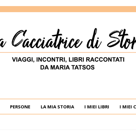
ORIE
RIA TATSOS
PERSONE
LA MIA STORIA
I MIEI LIBRI
I MIEI 