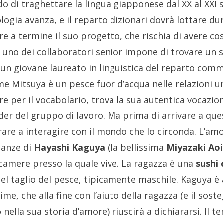
o di traghettare la lingua giapponese dal XX al XXI s
logia avanza, e il reparto dizionari dovrà lottare d
re a termine il suo progetto, che rischia di avere cos
i uno dei collaboratori senior impone di trovare un so
 un giovane laureato in linguistica del reparto comm
e Mitsuya è un pesce fuor d’acqua nelle relazioni u
e per il vocabolario, trova la sua autentica vocazion
der del gruppo di lavoro. Ma prima di arrivare a qu
re a interagire con il mondo che lo circonda. L’amo
ianze di
Hayashi Kaguya
(la bellissima
Miyazaki Aoi
tacamere presso la quale vive. La ragazza è una
sushi 
el taglio del pesce, tipicamente maschile. Kaguya è 
me, che alla fine con l’aiuto della ragazza (e il soste
nella sua storia d’amore) riuscirà a dichiararsi. Il t