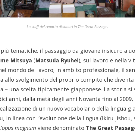
Lo staff del reparto dizionari in The Great Passage.
 più tematiche: il passaggio da giovane insicuro a u
ime Mitsuya
(
Matsuda Ryuhei
), sul lavoro e nella vi
nel mondo del lavoro; in ambito professionale, il sen
a allo svolgimento del proprio compito che diventa
ita – una scelta tipicamente giapponese. La storia si
ici anni, dalla metà degli anni Novanta fino al 2009,
realizzazione di un nuovo vocabolario della lingua g
 in linea con l’evoluzione della lingua (Ikiru jishou, s
’
opus magnum
viene denominato
The Great Passag