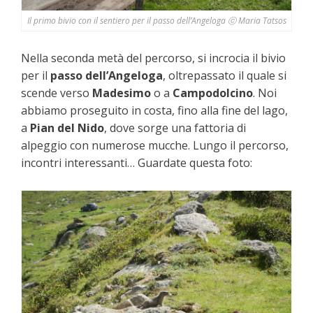
Il primo bivio con il sentiero per il passo dell’Angeloga ⓒ Maria Tatsos
Nella seconda metà del percorso, si incrocia il bivio
per il
passo dell’Angeloga
, oltrepassato il quale si
scende verso
Madesimo
o a
Campodolcino
. Noi
abbiamo proseguito in costa, fino alla fine del lago,
a
Pian del Nido
, dove sorge una fattoria di
alpeggio con numerose mucche. Lungo il percorso,
incontri interessanti… Guardate questa foto: