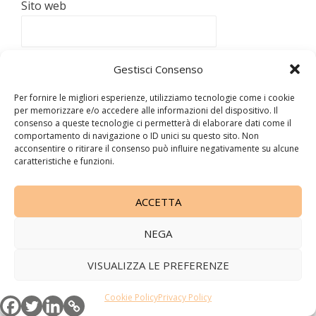
Sito web
Gestisci Consenso
Per fornire le migliori esperienze, utilizziamo tecnologie come i cookie
per memorizzare e/o accedere alle informazioni del dispositivo. Il
consenso a queste tecnologie ci permetterà di elaborare dati come il
Questo sito utilizza Akismet per ridurre lo spam.
Scopri
comportamento di navigazione o ID unici su questo sito. Non
come vengono elaborati i dati derivati dai commenti
.
acconsentire o ritirare il consenso può influire negativamente su alcune
caratteristiche e funzioni.
La cacciatrice di storie
ACCETTA
Copyright 2010 -
2026 All Rights Reserved © - P.IVA
11157710960
NEGA
Disclaimer
|
Privacy Policy
Cookies Policy
VISUALIZZA LE PREFERENZE
Cookie Policy
Privacy Policy