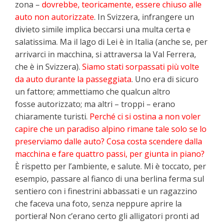
zona –
dovrebbe, teoricamente, essere chiuso alle
auto non autorizzate
. In Svizzera, infrangere un
divieto simile implica beccarsi una multa certa e
salatissima. Ma il lago di Lei è in Italia (anche se, per
arrivarci in macchina, si attraversa la Val Ferrera,
che è in Svizzera).
Siamo stati sorpassati più volte
da auto durante la passeggiata
. Uno era di sicuro
un fattore; ammettiamo che qualcun altro
fosse autorizzato; ma altri – troppi – erano
chiaramente turisti.
Perché ci si ostina a non voler
capire che un paradiso alpino rimane tale solo se lo
preserviamo dalle auto? Cosa costa scendere dalla
macchina e fare quattro passi, per giunta in piano?
È rispetto per l’ambiente, e salute. Mi è toccato, per
esempio, passare al fianco di una berlina ferma sul
sentiero con i finestrini abbassati e un ragazzino
che faceva una foto, senza neppure aprire la
portiera! Non c’erano certo gli alligatori pronti ad